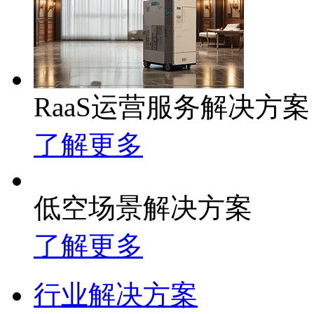
RaaS运营服务解决方案
了解更多
低空场景解决方案
了解更多
行业解决方案