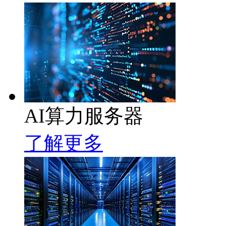
AI算力服务器
了解更多