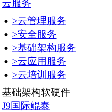
云服务
>云管理服务
>安全服务
>基础架构服务
>云应用服务
>云培训服务
基础架构软硬件
J9国际鲲泰