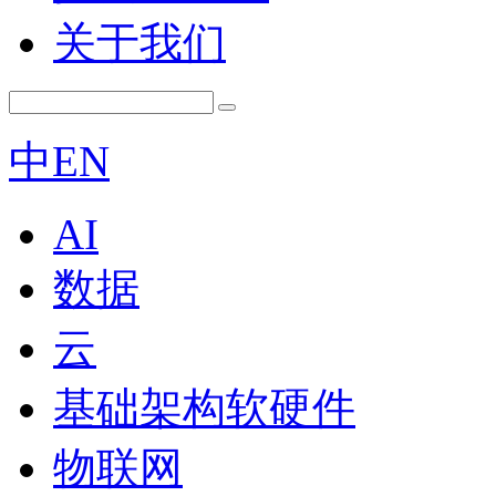
关于我们
中
EN
AI
数据
云
基础架构软硬件
物联网