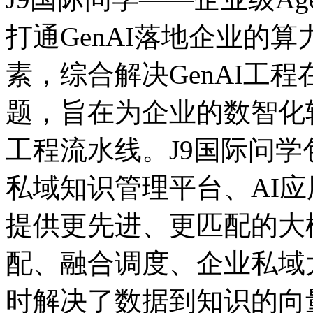
打通GenAI落地企业的算力
素，综合解决GenAI工程在
题，旨在为企业的数智
工程流水线。J9国际问学包
私域知识管理平台、AI
提供更先进、更匹配的大
配、融合调度、企业
时解决了数据到知识的向