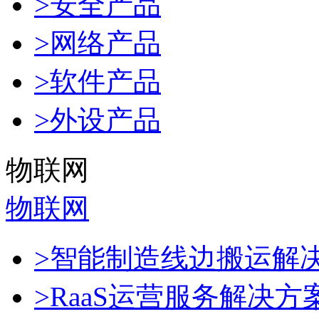
>安全产品
>网络产品
>软件产品
>外设产品
物联网
物联网
>智能制造线边搬运解
>RaaS运营服务解决方