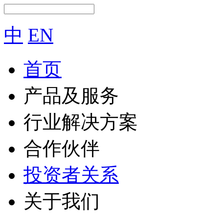
中
EN
首页
产品及服务
行业解决方案
合作伙伴
投资者关系
关于我们