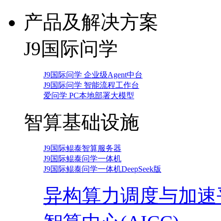
产品及解决方案
J9国际问学
J9国际问学 企业级Agent中台
J9国际问学 智能流程工作台
爱问学 PC本地部署大模型
智算基础设施
J9国际鲲泰智算服务器
J9国际鲲泰问学一体机
J9国际鲲泰问学一体机DeepSeek版
异构算力调度与加速