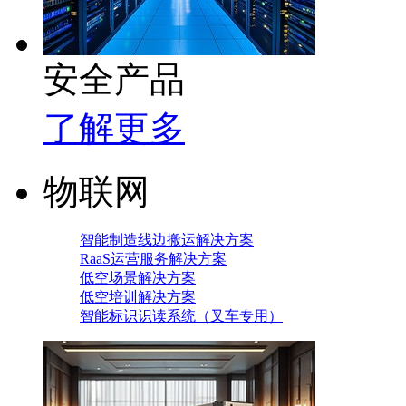
安全产品
了解更多
物联网
智能制造线边搬运解决方案
RaaS运营服务解决方案
低空场景解决方案
低空培训解决方案
智能标识识读系统（叉车专用）