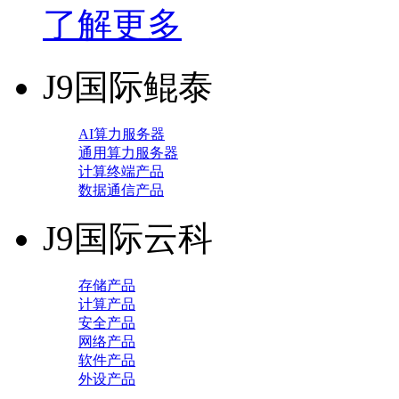
了解更多
J9国际鲲泰
AI算力服务器
通用算力服务器
计算终端产品
数据通信产品
J9国际云科
存储产品
计算产品
安全产品
网络产品
软件产品
外设产品