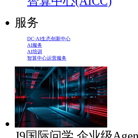
智算中心(AICC)
服务
DC·AI生态创新中心
AI服务
AI培训
智算中心运营服务
J9国际问学 企业级Age