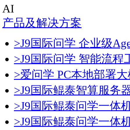
AI
产品及解决方案
>J9国际问学 企业级Age
>J9国际问学 智能流程
>爱问学 PC本地部署
>J9国际鲲泰智算服务
>J9国际鲲泰问学一体
>J9国际鲲泰问学一体机D