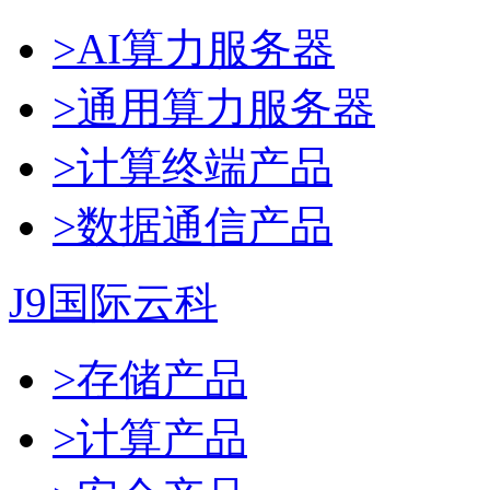
>AI算力服务器
>通用算力服务器
>计算终端产品
>数据通信产品
J9国际云科
>存储产品
>计算产品